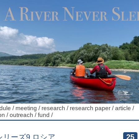
dule
/
meeting
/
research
/
research paper
/
article
/
on
/
outreach
/
fund
/
リーズ9 ロシア
25