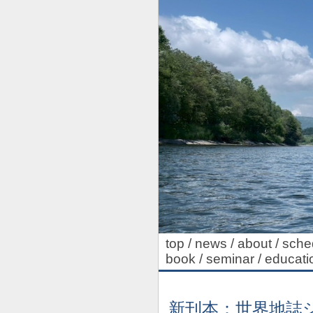
top
/
news
/
about
/
sche
book
/
seminar
/
educati
新刊本：世界地誌シ