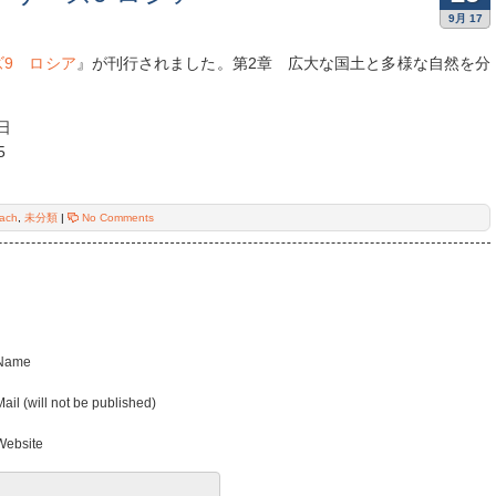
9月 17
ズ9 ロシア
』が刊行されました。第2章 広大な国土と多様な自然を分
日
5
）
each
,
未分類
|
No Comments
Name
ail (will not be published)
ebsite