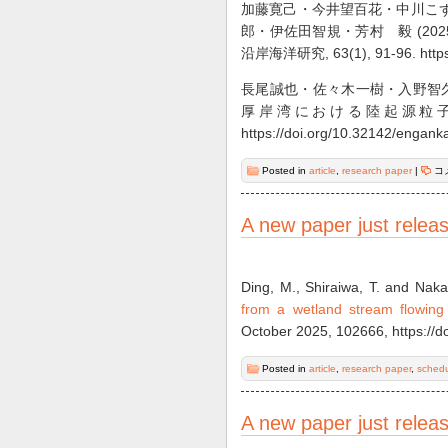
加藤寛己・今井望百花・中川こ
郎・伊佐田智規・芳村 毅 (2
沿岸海洋研究, 63(1), 91-96. https:/
長尾誠也・佐々木一樹・入野智久・
厚岸湾における陸起源粒子の移
https://doi.org/10.32142/engank
Posted in
article
,
research paper
|
コ
A new paper just relea
Ding, M., Shiraiwa, T. and Nak
from a wetland stream flowing
October 2025, 102666, https://d
Posted in
article
,
research paper
,
sched
A new paper just relea