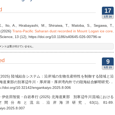
d
17
2月 26
, Ito, A., Hirabayashi, M., Shiraiwa, T., Matoba, S., Segawa, T.,
 (2026)
Trans-Pacific Saharan dust recorded in Mount Logan ice core
.
 Science, 13 (12), https://doi.org/10.1186/s40645-026-00796-w
メントは受け付けていません。
ed
9
9月 25
(2025) 陸域結合システム：沿岸域の生物生産特性を制御する陸域と沿
北海道東部の別寒辺牛川・厚岸湖・厚岸湾内外での陸海結合解明研究-．
/doi.org/10.32142/engankaiyo.2025.8.006
伊佐田智規・白岩孝行 (2025) 北海道東部 別寒辺牛川流域における
布と流出.沿岸海洋研究, 63(1), 81-89.
aiyo.2025.8.007