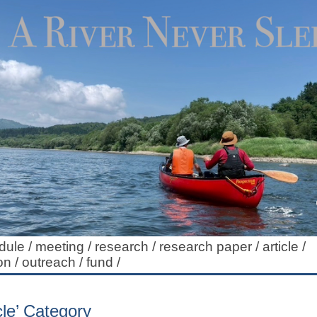
dule
/
meeting
/
research
/
research paper
/
article
/
on
/
outreach
/
fund
/
icle’ Category