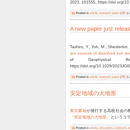
2023, 101555, https://doi.org/10
Posted in
article
,
research paper
|
コ
A new paper just relea
Tashiro, Y., Yoh, M., Shesterkin,
are sources of dissolved iron a
of Geophysical Rese
https://doi.org/10.1029/2023JG
Posted in
article
,
research paper
|
コ
安定地域の大地形
東京書籍
が発行する高校社会の教
「安定地域の大地形」
というコ
Posted in
article
,
education
,
outreach
,
r