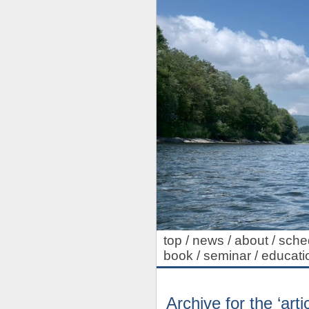
top
/
news
/
about
/
sche
book
/
seminar
/
educati
Archive for the ‘art