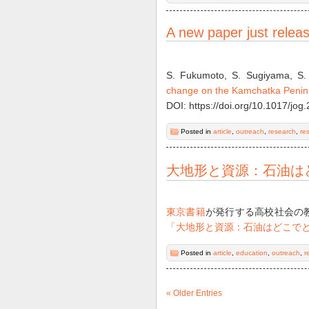
A new paper just relea
S. Fukumoto, S. Sugiyama, S. 
change on the Kamchatka Penins
DOI: https://doi.org/10.1017/jog
Posted in
article
,
outreach
,
research
,
re
大地形と資源：石油は
東京書籍
が発行する高校社会の教
「大地形と資源：石油はどこで
Posted in
article
,
education
,
outreach
,
r
« Older Entries