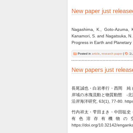
New paper just release
Nagashima, K., Goto-Azuma, K.
Kanamori, S. and Nagatsuka, N.
Progress in Earth and Planetary
Posted in
article
,
research paper
|
コ
New papers just releas
長尾誠也・白岩孝行・西岡 純 
岸域の水塊流動と物質動態 -
沿岸海洋研究, 63(1), 77-80. https:/
竹内祥太・雫田まき・中田聡史・
有色溶存有機物の空間分
https://doi.org/10.32142/engank