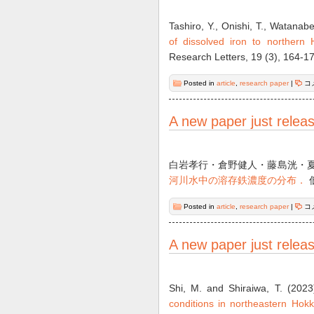
Tashiro, Y., Onishi, T., Watanab
of dissolved iron to northern
Research Letters, 19 (3), 164-1
Posted in
article
,
research paper
|
コ
A new paper just relea
白岩孝行・倉野健人・藤島洸・夏目
河川水中の溶存鉄濃度の分布．
低
Posted in
article
,
research paper
|
コ
A new paper just relea
Shi, M. and Shiraiwa, T. (202
conditions in northeastern Hokk