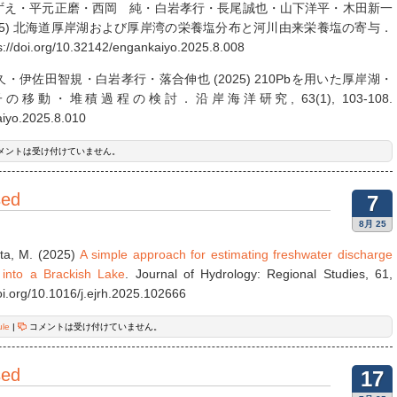
ずえ・平元正磨・西岡 純・白岩孝行・長尾誠也・山下洋平・木田新一
025) 北海道厚岸湖および厚岸湾の栄養塩分布と河川由来栄養塩の寄与．
/doi.org/10.32142/engankaiyo.2025.8.008
伊佐田智規・白岩孝行・落合伸也 (2025) 210Pbを用いた厚岸湖・
動・堆積過程の検討．沿岸海洋研究, 63(1), 103-108.
aiyo.2025.8.010
メントは受け付けていません。
sed
7
8月 25
ata, M. (2025)
A simple approach for estimating freshwater discharge
 into a Brackish Lake
. Journal of Hydrology: Regional Studies, 61,
oi.org/10.1016/j.ejrh.2025.102666
ule
|
コメントは受け付けていません。
sed
17